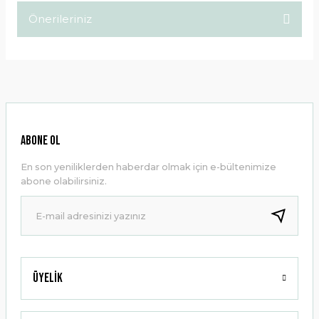
Önerileriniz
Yorum Yaz
Bu ürünün fiyat bilgisi, resim, ürün açıklamalarında ve diğer
konularda yetersiz gördüğünüz noktaları öneri formunu
kullanarak tarafımıza iletebilirsiniz.
Görüş ve önerileriniz için teşekkür ederiz.
Ürün resmi kalitesiz, bozuk veya görüntülenemiyor.
ABONE OL
Ürün açıklamasında eksik bilgiler bulunuyor.
En son yeniliklerden haberdar olmak için e-bültenimize
Ürün bilgilerinde hatalar bulunuyor.
abone olabilirsiniz.
Ürün fiyatı diğer sitelerden daha pahalı.
Bu ürüne benzer farklı alternatifler olmalı.
Üyelik
Gönder