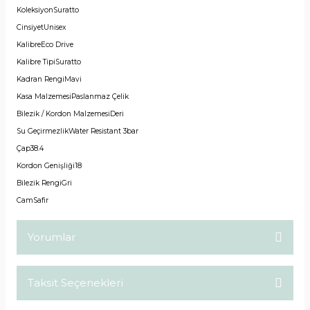
Koleksiyon
Suratto
Cinsiyet
Unisex
Kalibre
Eco Drive
Kalibre Tipi
Suratto
Kadran Rengi
Mavi
Kasa Malzemesi
Paslanmaz Çelik
Bilezik / Kordon Malzemesi
Deri
Su Geçirmezlik
Water Resistant 3bar
Çap
38.4
Kordon Genişliği
18
Bilezik Rengi
Gri
Cam
Safir
Yorumlar
Taksit Seçenekleri
Bu ürüne ilk yorumu siz yapın!