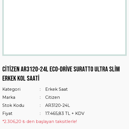
Citizen Ar3120-24L Eco-Drive Suratto Ultra Slim
Erkek Kol Saati
Kategori
Erkek Saat
Marka
Citizen
Stok Kodu
AR3120-24L
Fiyat
17.465,83 TL + KDV
*2.306,20 ₺ den başlayan taksitlerle!