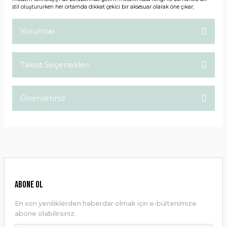
stil oluştururken her ortamda dikkat çekici bir aksesuar olarak öne çıkar;
Yorumlar
Taksit Seçenekleri
Bu ürüne ilk yorumu siz yapın!
Önerileriniz
Yorum Yaz
Bu ürünün fiyat bilgisi, resim, ürün açıklamalarında ve diğer
konularda yetersiz gördüğünüz noktaları öneri formunu
kullanarak tarafımıza iletebilirsiniz.
Görüş ve önerileriniz için teşekkür ederiz.
Ürün resmi kalitesiz, bozuk veya görüntülenemiyor.
ABONE OL
Ürün açıklamasında eksik bilgiler bulunuyor.
En son yeniliklerden haberdar olmak için e-bültenimize
Ürün bilgilerinde hatalar bulunuyor.
abone olabilirsiniz.
Ürün fiyatı diğer sitelerden daha pahalı.