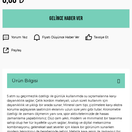
Gelince Haber Ver
Yorum Yaz
Fiyatı Düşünce Haber Ver
Tavsiye Et
Paylaş
Ürün Bilgisi
5 atm su geçirmezlik özelliği ile günlük kullanımda su sıçramalarına karşı
dayanıklılık sağlar; Çelik kordon materyali, uzun süreli kullanım için
dayanıklılık ve şıklığı bir arada sunar; Mineral cam tipi, çizilmelere karşı ekstra
koruma sağlayarak saatinizin ekranını uzun süre yeni gibi tutar; Kronometre
özelliği ile zamanı ölçmenin yanı sıra, spor aktivitelerinizde de hassas
zamanlama yapabilirsiniz; Düz cam şekli, modern ve minimalist bir tasarıma
sahip olup her tür kıyafetle uyum sağlar; Analog ve dijital mekanizma
kombinasyonu, geleneksel saat severler için klasik bir görünüm sunarken
modern teknolojiyi de beraberinde getirir; Metalik kasa rengi ile zamansız bir