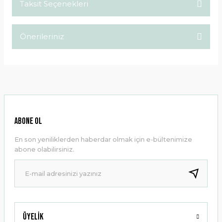
Taksit Seçenekleri
Bu ürüne ilk yorumu siz yapın!
Önerileriniz
Yorum Yaz
Bu ürünün fiyat bilgisi, resim, ürün açıklamalarında ve diğer
konularda yetersiz gördüğünüz noktaları öneri formunu
kullanarak tarafımıza iletebilirsiniz.
Görüş ve önerileriniz için teşekkür ederiz.
Ürün resmi kalitesiz, bozuk veya görüntülenemiyor.
ABONE OL
Ürün açıklamasında eksik bilgiler bulunuyor.
En son yeniliklerden haberdar olmak için e-bültenimize
Ürün bilgilerinde hatalar bulunuyor.
abone olabilirsiniz.
Ürün fiyatı diğer sitelerden daha pahalı.
Bu ürüne benzer farklı alternatifler olmalı.
Üyelik