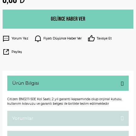
Gelince Haber Ver
Yorum Yaz
Fiyatı Düşünce Haber Ver
Tavsiye Et
Paylaş
Ürün Bilgisi
Citizen BN0211-50E Kol Saati, 2 yıl garanti kapsamında olup orijinal kutusu,
kullanım kılavuzu ve garanti belgesi ile birlikte teslim edilmektedir
Yorumlar