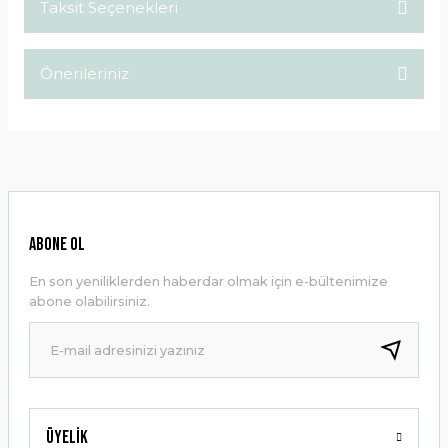
Taksit Seçenekleri
Bu ürüne ilk yorumu siz yapın!
Önerileriniz
Yorum Yaz
Bu ürünün fiyat bilgisi, resim, ürün açıklamalarında ve diğer
konularda yetersiz gördüğünüz noktaları öneri formunu
kullanarak tarafımıza iletebilirsiniz.
Görüş ve önerileriniz için teşekkür ederiz.
Ürün resmi kalitesiz, bozuk veya görüntülenemiyor.
ABONE OL
Ürün açıklamasında eksik bilgiler bulunuyor.
En son yeniliklerden haberdar olmak için e-bültenimize
Ürün bilgilerinde hatalar bulunuyor.
abone olabilirsiniz.
Ürün fiyatı diğer sitelerden daha pahalı.
Bu ürüne benzer farklı alternatifler olmalı.
Üyelik