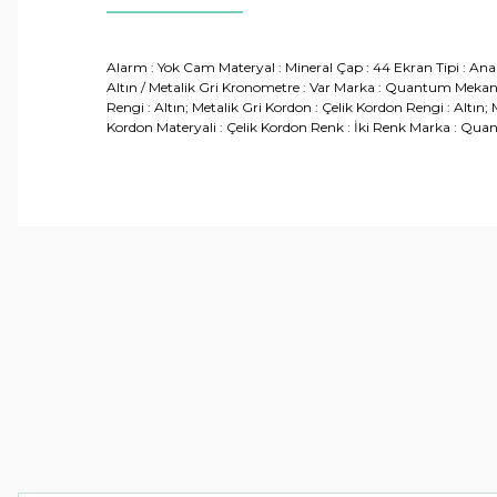
Alarm : Yok Cam Materyal : Mineral Çap : 44 Ekran Tipi : Anal
Altın / Metalik Gri Kronometre : Var Marka : Quantum Mekaniz
Rengi : Altın; Metalik Gri Kordon : Çelik Kordon Rengi : Altın
Kordon Materyali : Çelik Kordon Renk : İki Renk Marka : Quan
Bu ürünün fiyat bilgisi, resim, ürün açıklamalarında ve 
Görüş ve önerileriniz için teşekkür ederiz.
Ürün resmi kalitesiz, bozuk veya görüntülenemiyor.
Ürün açıklamasında eksik bilgiler bulunuyor.
Ürün bilgilerinde hatalar bulunuyor.
Ürün fiyatı diğer sitelerden daha pahalı.
Bu ürüne benzer farklı alternatifler olmalı.