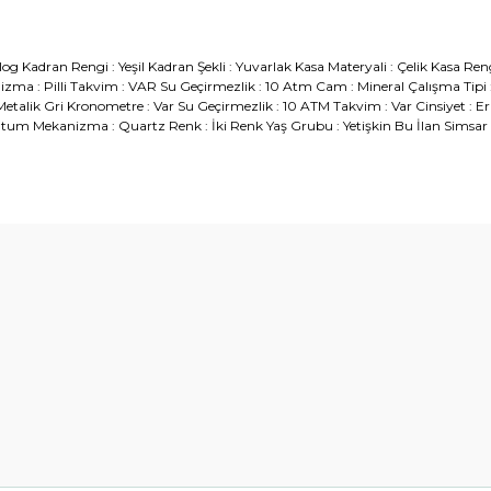
og Kadran Rengi : Yeşil Kadran Şekli : Yuvarlak Kasa Materyali : Çelik Kasa Ren
ma : Pilli Takvim : VAR Su Geçirmezlik : 10 Atm Cam : Mineral Çalışma Tipi :
; Metalik Gri Kronometre : Var Su Geçirmezlik : 10 ATM Takvim : Var Cinsiyet : E
tum Mekanizma : Quartz Renk : İki Renk Yaş Grubu : Yetişkin Bu İlan Simsar P
diğer konularda yetersiz gördüğünüz noktaları öneri formunu kullanarak t
Bu ürüne ilk yorumu siz yapın!
Yorum Yaz