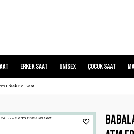
Saat
Erkek Saat
Unisex
Çocuk Saat
Ma
m Erkek Kol Saati
Babal