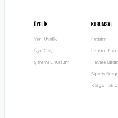
Üyelik
Kurumsal
Yeni Üyelik
İletişim
Üye Girişi
İletişim For
Şifremi Unuttum
Havale Bild
Sipariş Sorg
Kargo Takib