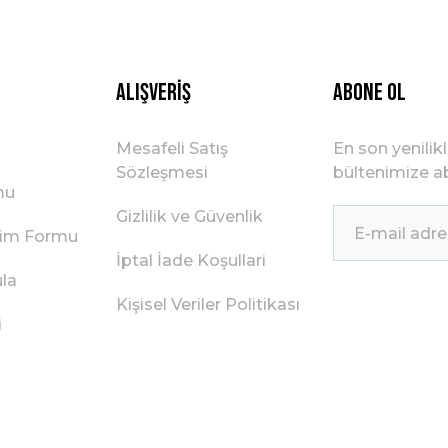
Gönder
Alışveriş
ABONE OL
Mesafeli Satış
En son yenilik
Sözleşmesi
bültenimize ab
mu
Gizlilik ve Güvenlik
irim Formu
İptal İade Koşullari
ula
Kişisel Veriler Politikası
i