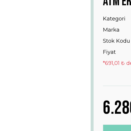
Atm Er
Kategori
Marka
Stok Kodu
Fiyat
*691,01 ₺ d
6.28