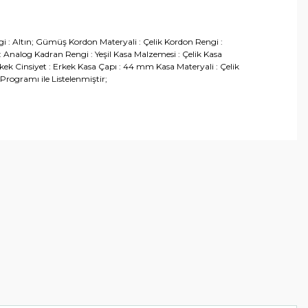
gi : Altın; Gümüş Kordon Materyali : Çelik Kordon Rengi :
 Analog Kadran Rengi : Yeşil Kasa Malzemesi : Çelik Kasa
rkek Cinsiyet : Erkek Kasa Çapı : 44 mm Kasa Materyali : Çelik
rogramı ile Listelenmiştir;
arafımıza iletebilirsiniz.