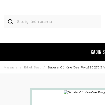
Kadın 
Anasayfa
Erkek Saat
Babalar Gününe Özel Pwg930.270 5 At