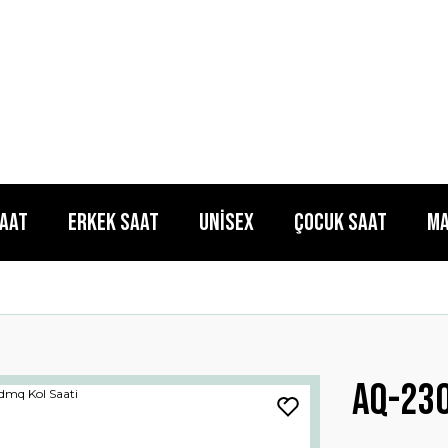
Saat
Erkek Saat
Unisex
Çocuk Saat
Ma
Aq-230