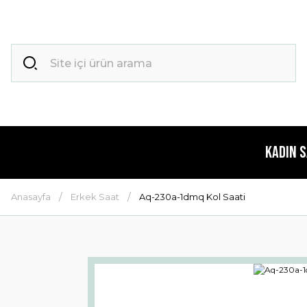
Kadın 
Anasayfa
Erkek Saat
Aq-230a-1dmq Kol Saati