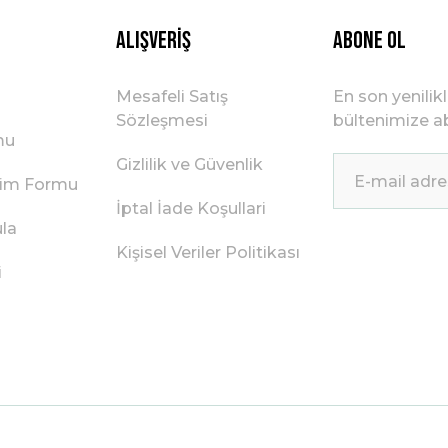
Alışveriş
ABONE OL
Mesafeli Satış
En son yenilik
Sözleşmesi
bültenimize ab
mu
Gizlilik ve Güvenlik
irim Formu
İptal İade Koşullari
ula
Kişisel Veriler Politikası
i