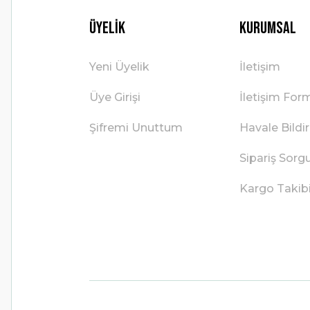
Üyelik
Kurumsal
Yeni Üyelik
İletişim
Üye Girişi
İletişim For
Şifremi Unuttum
Havale Bild
Sipariş Sorg
Kargo Takib