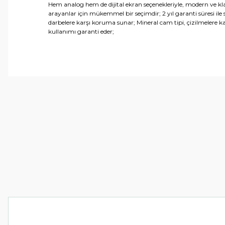
Hem analog hem de dijital ekran seçenekleriyle, modern ve klas
arayanlar için mükemmel bir seçimdir; 2 yıl garanti süresi ile
darbelere karşı koruma sunar; Mineral cam tipi, çizilmelere
kullanımı garanti eder;
Bu ürünün fiyat bilgisi, resim, ürün açıklamalarında ve 
Görüş ve önerileriniz için teşekkür ederiz.
Ürün resmi kalitesiz, bozuk veya görüntülenemiyor.
Ürün açıklamasında eksik bilgiler bulunuyor.
Ürün bilgilerinde hatalar bulunuyor.
Ürün fiyatı diğer sitelerden daha pahalı.
Bu ürüne benzer farklı alternatifler olmalı.