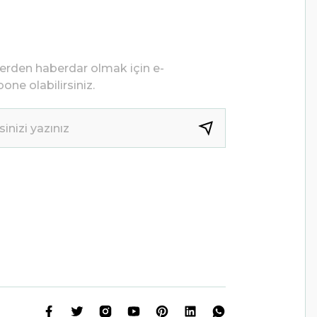
lerden haberdar olmak için e-
one olabilirsiniz.