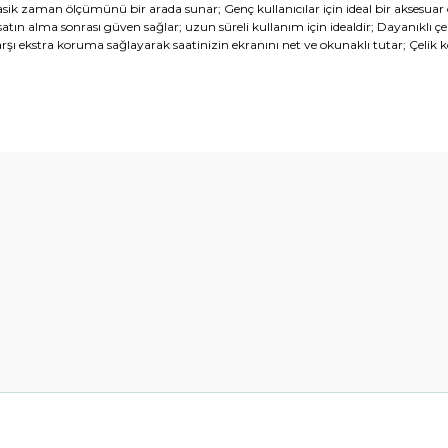
ik zaman ölçümünü bir arada sunar; Genç kullanıcılar için ideal bir aksesuar ola
 satın alma sonrası güven sağlar; uzun süreli kullanım için idealdir; Dayanıklı 
 karşı ekstra koruma sağlayarak saatinizin ekranını net ve okunaklı tutar; Ç
diğer konularda yetersiz gördüğünüz noktaları öneri formunu kullanarak t
Bu ürüne ilk yorumu siz yapın!
Yorum Yaz
Gönder