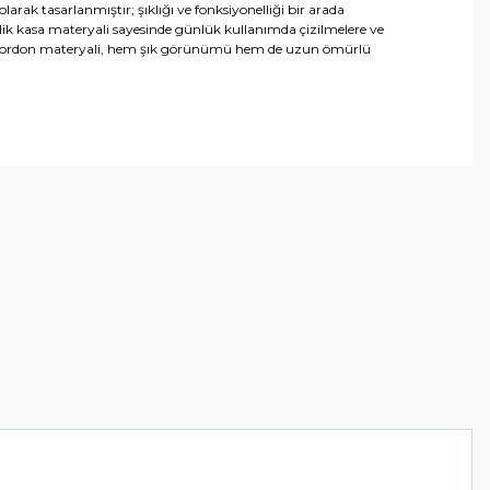
rak tasarlanmıştır; şıklığı ve fonksiyonelliği bir arada
çelik kasa materyali sayesinde günlük kullanımda çizilmelere ve
elik kordon materyali, hem şık görünümü hem de uzun ömürlü
arafımıza iletebilirsiniz.