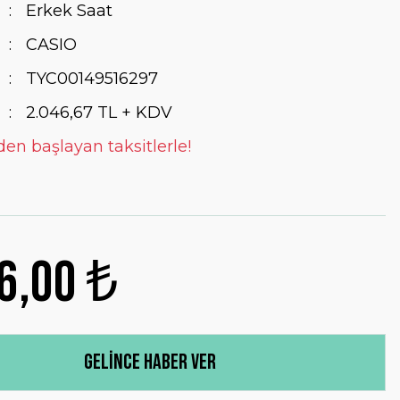
Erkek Saat
CASIO
TYC00149516297
2.046,67 TL + KDV
den başlayan taksitlerle!
6,00 ₺
Gelince Haber Ver