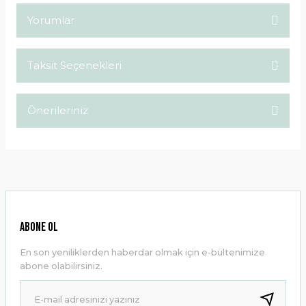
Yorumlar
Taksit Seçenekleri
Bu ürüne ilk yorumu siz yapın!
Önerileriniz
Yorum Yaz
Bu ürünün fiyat bilgisi, resim, ürün açıklamalarında ve diğer
konularda yetersiz gördüğünüz noktaları öneri formunu
kullanarak tarafımıza iletebilirsiniz.
Görüş ve önerileriniz için teşekkür ederiz.
Ürün resmi kalitesiz, bozuk veya görüntülenemiyor.
ABONE OL
Ürün açıklamasında eksik bilgiler bulunuyor.
En son yeniliklerden haberdar olmak için e-bültenimize
Ürün bilgilerinde hatalar bulunuyor.
abone olabilirsiniz.
Ürün fiyatı diğer sitelerden daha pahalı.
Bu ürüne benzer farklı alternatifler olmalı.