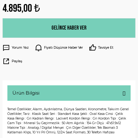
4.895,00 ₺
Gelince Haber Ver
Yorum Yaz
Fiyatı Düşünce Haber Ver
Tavsiye Et
Paylaş
Ürün Bilgisi
Temel Özellikler; Alarm, Aydınlatma, Dünya Saatleri, Kronometre, Takvim Genel
Özellikler; Tarz : Klasik Saat Seri : Standart Kasa Şekli : Oval Kasa Cinsi : Çelik
Kasa Rengi : Gri Kadran Rengi : Lacivert Kordon Rengi : Gri Kordon Tipi : Çelik
Cam Tipi : Mineral Su Geçirmezlik : 50 Atm Ağırlık : 154 Gr Ölçü : 47x51.9x12
Makine Tipi : Analog / Digital Menşei : Çin Diğer Özellikler; Tek Basmalı 3
Katlamalı Klips, 10 Yıl Pil Ömrü, 12/24 Saat Formatı, 30 Telefon Hafızası