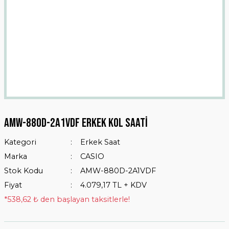
Amw-880d-2a1vdf Erkek Kol Saati
Kategori
Erkek Saat
Marka
CASIO
Stok Kodu
AMW-880D-2A1VDF
Fiyat
4.079,17 TL + KDV
*538,62 ₺ den başlayan taksitlerle!