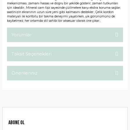
mekanizması, zamanı hassas ve doğru bir şekilde gösterir; zaman tutkunları
için idealdir.; Mineral cam tipi sayesinde çizilmelere karşı ekstra koruma sağlar;
saatinizin ekranının uzun süre yeni gibi kalmasını destekler.; Çelik kordon
materyali ile konforlu bir takma deneyimi yaşatırken, şık görünümünü de
kaybetmez; her ortamda stil sahibi bir aksesuar olarak öne çıkar.;
Yorumlar
Taksit Seçenekleri
Bu ürüne ilk yorumu siz yapın!
Önerileriniz
Yorum Yaz
Bu ürünün fiyat bilgisi, resim, ürün açıklamalarında ve diğer
konularda yetersiz gördüğünüz noktaları öneri formunu
kullanarak tarafımıza iletebilirsiniz.
Görüş ve önerileriniz için teşekkür ederiz.
Ürün resmi kalitesiz, bozuk veya görüntülenemiyor.
ABONE OL
Ürün açıklamasında eksik bilgiler bulunuyor.