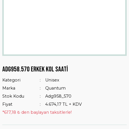
Adg958.570 Erkek Kol Saati
Kategori
Unisex
Marka
Quantum
Stok Kodu
Adg958_570
Fiyat
4.674,17 TL + KDV
*617,18 ₺ den başlayan taksitlerle!