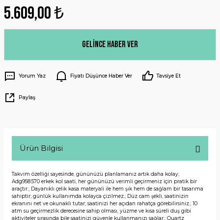
5.609,00 ₺
Gelince Haber Ver
Yorum Yaz
Fiyatı Düşünce Haber Ver
Tavsiye Et
Paylaş
Ürün Bilgisi
Takvim özelliği sayesinde, gününüzü planlamanız artık daha kolay;
Adg958.570 erkek kol saati, her gününüzü verimli geçirmeniz için pratik bir
araçtır.; Dayanıklı çelik kasa materyali ile hem şık hem de sağlam bir tasarıma
sahiptir; günlük kullanımda kolayca çizilmez.; Düz cam şekli, saatinizin
ekranını net ve okunaklı tutar; saatinizi her açıdan rahatça görebilirsiniz.; 10
atm su geçirmezlik derecesine sahip olması, yüzme ve kısa süreli duş gibi
aktiviteler sırasında bile saatinizi güvenle kullanmanızı sağlar.; Quartz