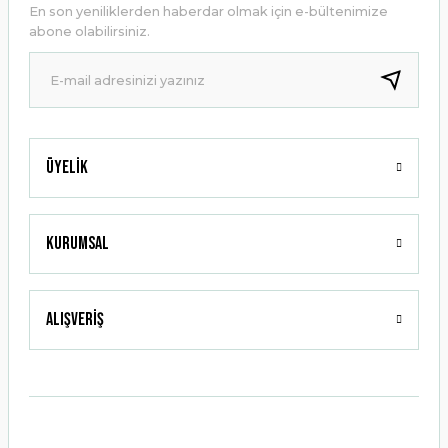
En son yeniliklerden haberdar olmak için e-bültenimize
Ürün bilgilerinde hatalar bulunuyor.
abone olabilirsiniz.
Ürün fiyatı diğer sitelerden daha pahalı.
Bu ürüne benzer farklı alternatifler olmalı.
Üyelik
Gönder
Kurumsal
Alışveriş