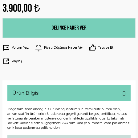
3.900,00 ₺
Gelince Haber Ver
Yorum Yaz
Fiyatı Düşünce Haber Ver
Tavsiye Et
Paylaş
Ürün Bilgisi
Mağazamızdan alacağınız ürünler quantum"un resmi distribütörü olan,
arıkan saat"in ürünleridir.Uluslararası geçerli garanti belgesi, sertifikası, kutusu
ve faturası ile beraber müşteriye gönderilmektedir özellikler quartz takvimli
lacivert kadran 5 atm su geçirmezlik 43 mm kasa çapı mineral cam paslanmaz
çelik kasa paslanmaz çelik kordon