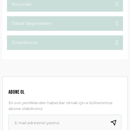
Yorumlar
Taksit Seçenekleri
Bu ürüne ilk yorumu siz yapın!
Önerileriniz
Yorum Yaz
Bu ürünün fiyat bilgisi, resim, ürün açıklamalarında ve diğer
konularda yetersiz gördüğünüz noktaları öneri formunu
kullanarak tarafımıza iletebilirsiniz.
Görüş ve önerileriniz için teşekkür ederiz.
Ürün resmi kalitesiz, bozuk veya görüntülenemiyor.
ABONE OL
Ürün açıklamasında eksik bilgiler bulunuyor.
En son yeniliklerden haberdar olmak için e-bültenimize
Ürün bilgilerinde hatalar bulunuyor.
abone olabilirsiniz.
Ürün fiyatı diğer sitelerden daha pahalı.
Bu ürüne benzer farklı alternatifler olmalı.