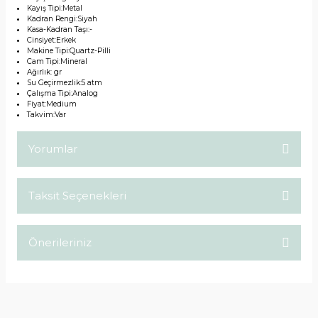
Kayış Tipi:Metal
Kadran Rengi:Siyah
Kasa-Kadran Taşı:-
Cinsiyet:Erkek
Makine Tipi:Quartz-Pilli
Cam Tipi:Mineral
Ağırlık: gr
Su Geçirmezlik:5 atm
Çalışma Tipi:Analog
Fiyat:Medium
Takvim:Var
Yorumlar
Taksit Seçenekleri
Bu ürüne ilk yorumu siz yapın!
Önerileriniz
Yorum Yaz
Bu ürünün fiyat bilgisi, resim, ürün açıklamalarında ve diğer
konularda yetersiz gördüğünüz noktaları öneri formunu
kullanarak tarafımıza iletebilirsiniz.