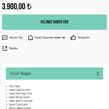
3.900,00 ₺
Gelince Haber Ver
Yorum Yaz
Fiyatı Düşünce Haber Ver
Tavsiye Et
Paylaş
Ürün Bilgisi
Tarz:Spor
Kasa Çapı:44 mm
Kasa Kalınlığı: mm
Kasa Rengi:Siyah
Kasa Şekli:Yuvarlak
Kasa Cinsi:Çelik
Kayış Rengi:Siyah