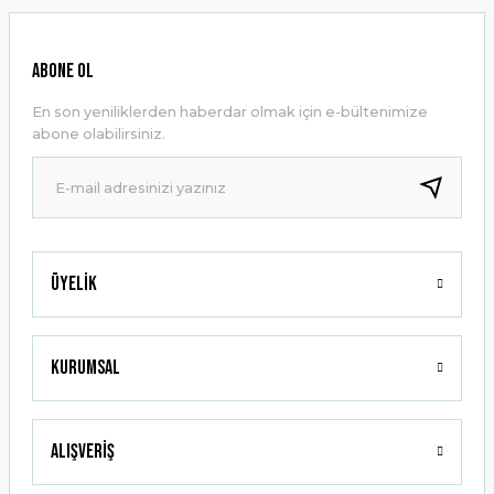
Görüş ve önerileriniz için teşekkür ederiz.
Ürün resmi kalitesiz, bozuk veya görüntülenemiyor.
ABONE OL
Ürün açıklamasında eksik bilgiler bulunuyor.
En son yeniliklerden haberdar olmak için e-bültenimize
Ürün bilgilerinde hatalar bulunuyor.
abone olabilirsiniz.
Ürün fiyatı diğer sitelerden daha pahalı.
Bu ürüne benzer farklı alternatifler olmalı.
Üyelik
Gönder
Kurumsal
Alışveriş