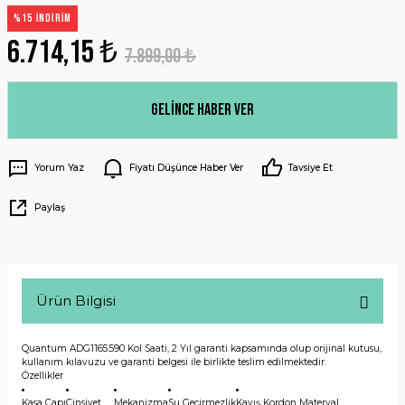
%15 İNDİRİM
6.714,15 ₺
7.899,00 ₺
Gelince Haber Ver
Yorum Yaz
Fiyatı Düşünce Haber Ver
Tavsiye Et
Paylaş
Ürün Bilgisi
Quantum ADG1165.590 Kol Saati, 2 Yıl garanti kapsamında olup orijinal kutusu,
kullanım kılavuzu ve garanti belgesi ile birlikte teslim edilmektedir.
Özellikler
Kasa Çapı
Cinsiyet
Mekanizma
Su Geçirmezlik
Kayış Kordon Materyal