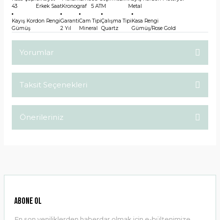
43
Erkek Saat
Kronograf
5 ATM
Metal
Kayış Kordon Rengi
Garanti
Cam Tipi
Çalışma Tipi
Kasa Rengi
Gümüş
2 Yıl
Mineral
Quartz
Gümüş/Rose Gold
Yorumlar
Taksit Seçenekleri
Bu ürüne ilk yorumu siz yapın!
Önerileriniz
Yorum Yaz
Bu ürünün fiyat bilgisi, resim, ürün açıklamalarında ve diğer
konularda yetersiz gördüğünüz noktaları öneri formunu
kullanarak tarafımıza iletebilirsiniz.
Görüş ve önerileriniz için teşekkür ederiz.
Ürün resmi kalitesiz, bozuk veya görüntülenemiyor.
ABONE OL
Ürün açıklamasında eksik bilgiler bulunuyor.
En son yeniliklerden haberdar olmak için e-bültenimize