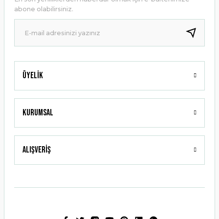
Ürün bilgilerinde hatalar bulunuyor.
abone olabilirsiniz.
Ürün fiyatı diğer sitelerden daha pahalı.
Bu ürüne benzer farklı alternatifler olmalı.
Üyelik
Gönder
Kurumsal
Alışveriş