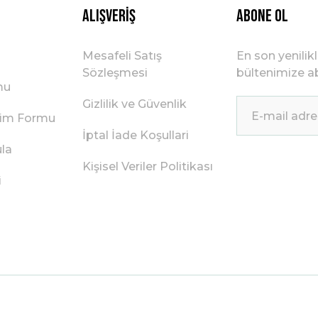
Alışveriş
ABONE OL
Mesafeli Satış
En son yenilik
Sözleşmesi
bültenimize ab
mu
Gizlilik ve Güvenlik
irim Formu
İptal İade Koşullari
ula
Kişisel Veriler Politikası
i