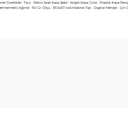
Özellikler; Tarz : Retro Saat Kasa Şekli : Köşeli Kasa Cinsi : Plastik Kasa Reng
emeli!) Ağırlık : 50 Gr Ölçü : 35.5x37.4x6 Makine Tipi : Digital Menşei : Çin Di
diğer konularda yetersiz gördüğünüz noktaları öneri formunu kullanarak t
Bu ürüne ilk yorumu siz yapın!
Yorum Yaz
Gönder