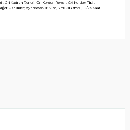
i : Gri Kadran Rengi : Gri Kordon Rengi : Gri Kordon Tipi :
ğer Özellikler; Ayarlanabilir Klips, 3 Yıl Pil Ömrü, 12/24 Saat
arafımıza iletebilirsiniz.