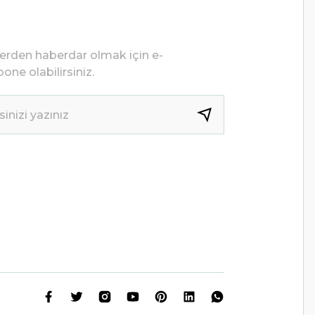
lerden haberdar olmak için e-
one olabilirsiniz.