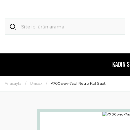
Kadın 
Anasayfa
Unisex
A700wev-7adf Retro Kol Saati