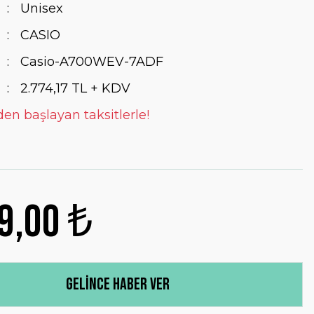
Unisex
CASIO
Casio-A700WEV-7ADF
2.774,17 TL + KDV
den başlayan taksitlerle!
9,00 ₺
Gelince Haber Ver