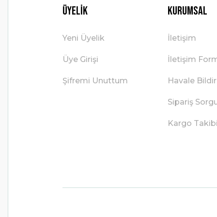
Üyelik
Kurumsal
Yeni Üyelik
İletişim
Üye Girişi
İletişim For
Şifremi Unuttum
Havale Bild
Sipariş Sorg
Kargo Takib