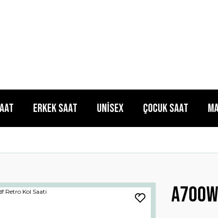
Saat
Erkek Saat
Unisex
Çocuk Saat
Ma
A700we