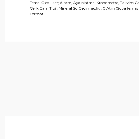
Temel Özellikler; Alarm, Aydınlatma, Kronometre, Takvim Genel 
Çelik Cam Tipi : Mineral Su Geçirmezlik : 0 Atm (Suya temas etm
Formatı
Bu ürünün fiyat bilgisi, resim, ürün açıklamalarında ve 
Görüş ve önerileriniz için teşekkür ederiz.
Ürün resmi kalitesiz, bozuk veya görüntülenemiyor.
Ürün açıklamasında eksik bilgiler bulunuyor.
Ürün bilgilerinde hatalar bulunuyor.
Ürün fiyatı diğer sitelerden daha pahalı.
Bu ürüne benzer farklı alternatifler olmalı.