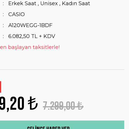
Erkek Saat
,
Unisex
,
Kadın Saat
CASIO
A120WEGG-1BDF
6.082,50 TL + KDV
en başlayan taksitlerle!
9,20 ₺
7.299,00 ₺