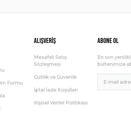
Gönder
Alışveriş
ABONE OL
Mesafeli Satış
En son yenilik
Sözleşmesi
bültenimize ab
mu
Gizlilik ve Güvenlik
irim Formu
İptal İade Koşullari
ula
Kişisel Veriler Politikası
i