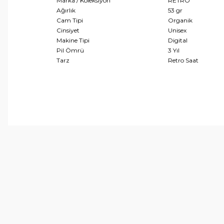
Marka / Koleksiyon
RETRO
Ağırlık
53 gr
Cam Tipi
Organik
Cinsiyet
Unisex
Makine Tipi
Digital
Pil Ömrü
3 Yıl
Tarz
Retro Saat
Bu ürünün fiyat bilgisi, resim, ürün açıklamalarında ve 
Görüş ve önerileriniz için teşekkür ederiz.
Ürün resmi kalitesiz, bozuk veya görüntülenemiyor.
Ürün açıklamasında eksik bilgiler bulunuyor.
Ürün bilgilerinde hatalar bulunuyor.
Ürün fiyatı diğer sitelerden daha pahalı.
Bu ürüne benzer farklı alternatifler olmalı.