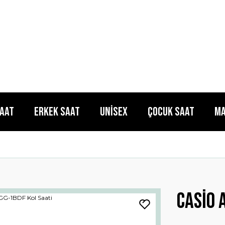
Saat
Erkek Saat
Unisex
Çocuk Saat
Ma
Casio 