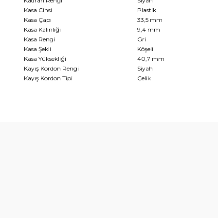
Kadran Rengi
Siyah
Kasa Cinsi
Plastik
Kasa Çapı
33,5 mm
Kasa Kalınlığı
9,4 mm
Kasa Rengi
Gri
Kasa Şekli
Köşeli
Kasa Yüksekliği
40,7 mm
Kayış Kordon Rengi
Siyah
Kayış Kordon Tipi
Çelik
diğer konularda yetersiz gördüğünüz noktaları öneri formunu kullanarak t
Bu ürüne ilk yorumu siz yapın!
Yorum Yaz