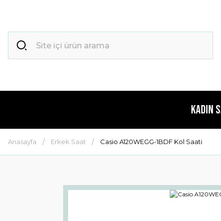
Kadın 
Anasayfa
Erkek Saat
Casio A120WEGG-1BDF Kol Saati