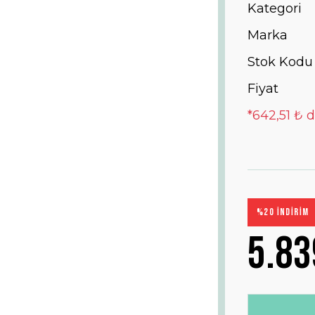
Kategori
Marka
Stok Kodu
Fiyat
*642,51 ₺ d
%20 İNDİRİM
5.83