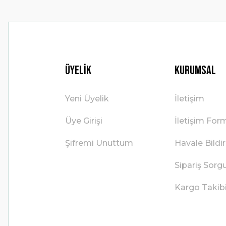
Üyelik
Kurumsal
Yeni Üyelik
İletişim
Üye Girişi
İletişim For
Şifremi Unuttum
Havale Bild
Sipariş Sorg
Kargo Takib