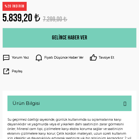
%20 İNDİRİM
5.839,20 ₺
7.299,00 ₺
Gelince Haber Ver
Yorum Yaz
Fiyatı Düşünce Haber Ver
Tavsiye Et
Paylaş
Ürün Bilgisi
Su geçirmez özelliği sayesinde, günlük kullanımda su sıçramalarına karşı
dayanıklıdır ve yağmurda veya el yıkarken dahi saatinizin zarar görmesini
önler; Mineral cam tipi, çizilmelere karşı ekstra koruma sağlar ve saatinizin
ekranını çizilmelere karşı korur; Çelik kordon materyali, uzun süreli kullanım
için idealdir ve dayanıklılığı artırarak saatinize şık bir görünüm kazandırır; 2 yıl