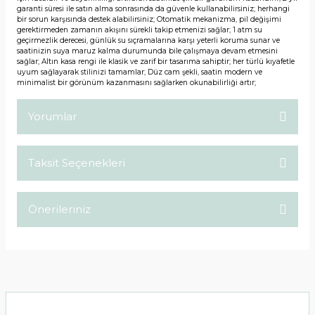
garanti süresi ile satın alma sonrasında da güvenle kullanabilirsiniz; herhangi
bir sorun karşısında destek alabilirsiniz; Otomatik mekanizma, pil değişimi
gerektirmeden zamanın akışını sürekli takip etmenizi sağlar; 1 atm su
geçirmezlik derecesi, günlük su sıçramalarına karşı yeterli koruma sunar ve
saatinizin suya maruz kalma durumunda bile çalışmaya devam etmesini
sağlar; Altın kasa rengi ile klasik ve zarif bir tasarıma sahiptir; her türlü kıyafetle
uyum sağlayarak stilinizi tamamlar; Düz cam şekli, saatin modern ve
minimalist bir görünüm kazanmasını sağlarken okunabilirliği artır;
Yorumlar
Taksit Seçenekleri
Bu ürüne ilk yorumu siz yapın!
Önerileriniz
Yorum Yaz
Bu ürünün fiyat bilgisi, resim, ürün açıklamalarında ve diğer
konularda yetersiz gördüğünüz noktaları öneri formunu
kullanarak tarafımıza iletebilirsiniz.
Görüş ve önerileriniz için teşekkür ederiz.