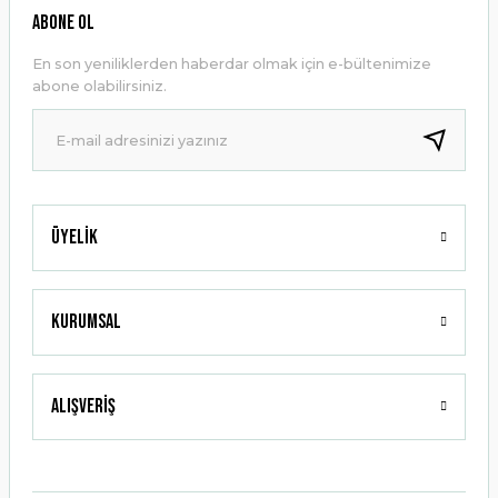
Ürün resmi kalitesiz, bozuk veya görüntülenemiyor.
ABONE OL
Ürün açıklamasında eksik bilgiler bulunuyor.
En son yeniliklerden haberdar olmak için e-bültenimize
Ürün bilgilerinde hatalar bulunuyor.
abone olabilirsiniz.
Ürün fiyatı diğer sitelerden daha pahalı.
Bu ürüne benzer farklı alternatifler olmalı.
Üyelik
Gönder
Kurumsal
Alışveriş