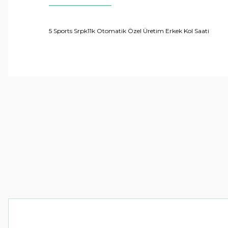
5 Sports Srpk11k Otomatik Özel Üretim Erkek Kol Saati
Bu ürünün fiyat bilgisi, resim, ürün açıklamalarında ve 
Görüş ve önerileriniz için teşekkür ederiz.
Ürün resmi kalitesiz, bozuk veya görüntülenemiyor.
Ürün açıklamasında eksik bilgiler bulunuyor.
Ürün bilgilerinde hatalar bulunuyor.
Ürün fiyatı diğer sitelerden daha pahalı.
Bu ürüne benzer farklı alternatifler olmalı.