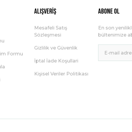
Alışveriş
ABONE OL
Mesafeli Satış
En son yenilik
Sözleşmesi
bültenimize ab
mu
Gizlilik ve Güvenlik
irim Formu
İptal İade Koşullari
ula
Kişisel Veriler Politikası
i