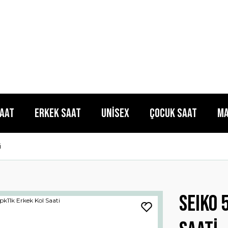
Saat
Erkek Saat
Unisex
Çocuk Saat
Ma
i
SEIKO 