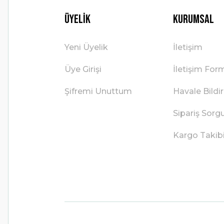
Üyelik
Kurumsal
Yeni Üyelik
İletişim
Üye Girişi
İletişim For
Şifremi Unuttum
Havale Bild
Sipariş Sorg
Kargo Takib