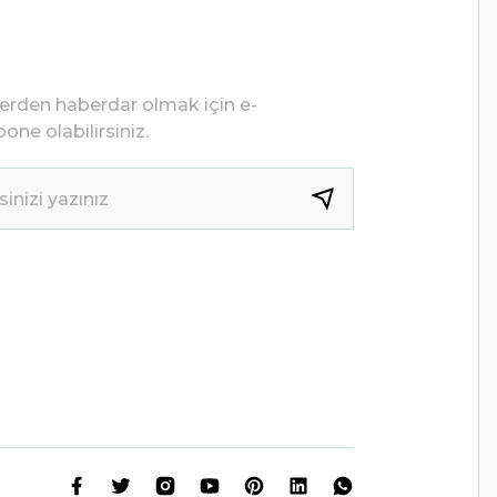
lerden haberdar olmak için e-
one olabilirsiniz.